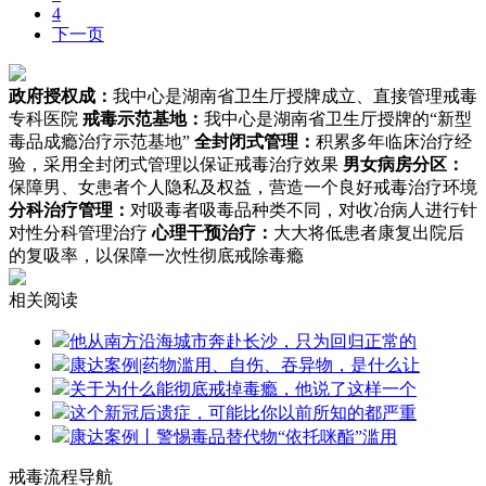
4
下一页
政府授权成：
我中心是湖南省卫生厅授牌成立、直接管理戒毒
专科医院
戒毒示范基地：
我中心是湖南省卫生厅授牌的“新型
毒品成瘾治疗示范基地”
全封闭式管理：
积累多年临床治疗经
验，采用全封闭式管理以保证戒毒治疗效果
男女病房分区：
保障男、女患者个人隐私及权益，营造一个良好戒毒治疗环境
分科治疗管理：
对吸毒者吸毒品种类不同，对收冶病人进行针
对性分科管理治疗
心理干预治疗：
大大将低患者康复出院后
的复吸率，以保障一次性彻底戒除毒瘾
相关阅读
他从南方沿海城市奔赴长沙，只为回归正常的
康达案例|药物滥用、自伤、吞异物，是什么让
关于为什么能彻底戒掉毒瘾，他说了这样一个
这个新冠后遗症，可能比你以前所知的都严重
康达案例丨警惕毒品替代物“依托咪酯”滥用
戒毒流程导航